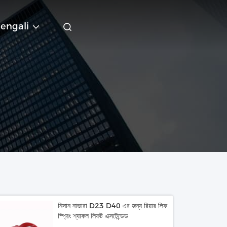
engali
নিসান নাভারা D23 D40 এর জন্য রিয়ার লিফ
স্প্রিং শ্যাকল লিফট এক্সটেন্ডেড