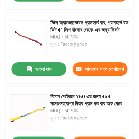
করুন
স্টিল অ্যাডজাস্টেবল প্যানহার্ড বার, প্যানহার্ড রড
কিট 4" জিপ র্যাংলার জেকে-এর জন্য লিফট
MOQ：50PCS
মূল্য：Factory price
ভালো দাম
আমাদের সাথে যোগাযোগ
করুন
নিসান পেট্রোল Y60 এর জন্য 4x4
সামঞ্জস্যযোগ্য রিয়ার প্যান রড বার অফ রোড
MOQ：50PCS
মূল্য：Factory price