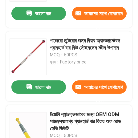
ভালো দাম
আমাদের সাথে যোগাযোগ
করুন
পাজেরো মন্টেরোর জন্য রিয়ার অ্যাডজাস্টেবল
প্যানহার্ড বার কিট স্টেইনলেস স্টীল উপাদান
MOQ：50PCS
মূল্য：Factory price
ভালো দাম
আমাদের সাথে যোগাযোগ
বাড়ি
করুন
টয়োটা ল্যান্ডক্রুজারের জন্য OEM ODM
পণ্য
সামঞ্জস্যযোগ্য প্যানহার্ড বার রিয়ার অফ রোড
হেভি ডিউটি
ভিডিও
MOQ：50PCS