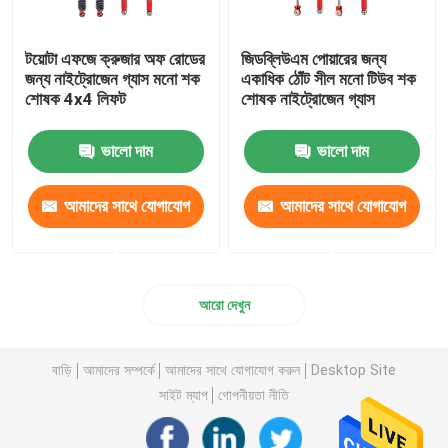
টয়োটা এফজে ক্রুজার অফ রোডের
জিডব্লিউএম পোয়ারের জন্য
জন্য নাইট্রোজেন গ্যাস মনো শক
একাধিক ঠোঁট সীল মনো টিউব শক
শোষক 4x4 লিফট
শোষক নাইট্রোজেন গ্যাস
ভালো দাম
ভালো দাম
আমাদের সাথে যোগাযোগ
আমাদের সাথে যোগাযোগ
করুন
করুন
আরো দেখুন
বাড়ি
আমাদের সম্পর্কে
আমাদের সাথে যোগাযোগ করুন
Desktop Site
সাইট ম্যাপ
গোপনীয়তা নীতি