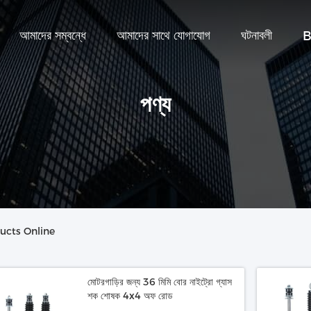
আমাদের সম্বন্ধে
আমাদের সাথে যোগাযোগ
ঘটনাবলী
B
পণ্য
ucts Online
মোটরগাড়ির জন্য 36 মিমি বোর নাইট্রো গ্যাস
শক শোষক 4x4 অফ রোড