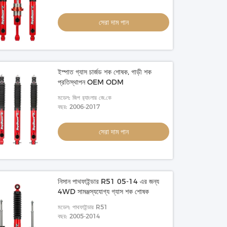
সেরা দাম পান
সেরা দাম পান
সেরা দাম পান
ইস্পাত গ্যাস চার্জড শক শোষক, গাড়ী শক
প্রতিস্থাপন OEM ODM
মডেল: জিপ র‍্যাংলার জে.কে
বছর: 2006-2017
সেরা দাম পান
নিসান পাথফাইন্ডার R51 05-14 এর জন্য
4WD সামঞ্জস্যযোগ্য গ্যাস শক শোষক
মডেল: পাথফাইন্ডার R51
বছর: 2005-2014