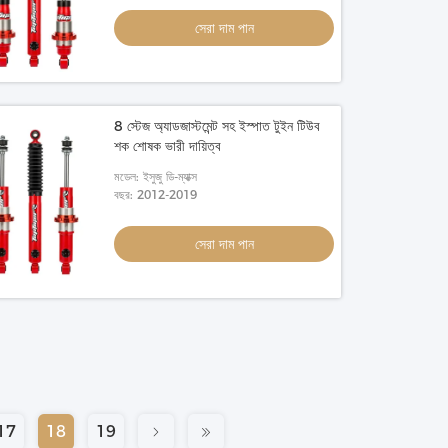
সেরা দাম পান
8 স্টেজ অ্যাডজাস্টমেন্ট সহ ইস্পাত টুইন টিউব
শক শোষক ভারী দায়িত্ব
মডেল: ইসুজু ডি-ম্যাক্স
বছর: 2012-2019
সেরা দাম পান
17
18
19