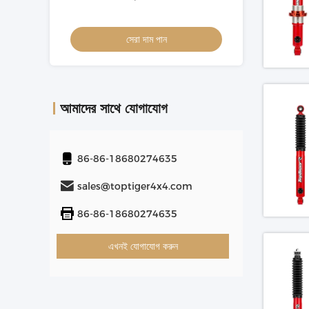
সেরা দাম পান
স
আমাদের সাথে যোগাযোগ
86-86-18680274635
sales@toptiger4x4.com
86-86-18680274635
এখনই যোগাযোগ করুন