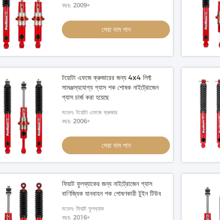
ডাকার পিবি
বছর: 2009+
সেরা দাম পান
টয়োটা এফজে ক্রুজারের জন্য 4x4 লিফ্ট
সামঞ্জস্যযোগ্য গ্যাস শক শোষক নাইট্রোজেন
গ্যাস চার্জ করা হয়েছে
মডেল: টয়োটা এফজে ক্রুজার
বছর: 2006+
সেরা দাম পান
ফিয়াট ফুলব্যাকের জন্য নাইট্রোজেন গ্যাস
বাণিজ্যিক যানবাহন শক শোষণকারী টুইন টিউব
মডেল: ফিয়াট ফুলব্যাক
েল স্প্রিং
2 ইঞ্চি লিফট কয়েল স্প্রিং রিয়ার
গাড়ির
বছর: 2016+