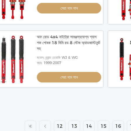
সেরা দাম পান
অফ রোড 4x4 নাইট্রো সামঞ্জস্যযোগ্য গ্যাস
শক শোষক 18 মিমি রড 8 স্টেজ অ্যাডজাস্টমেন্ট
সহ
মডেল: গ্র্যান্ড চেরোকি WJ & WG
বছর: 1999-2007
সেরা দাম পান
12
13
14
15
16