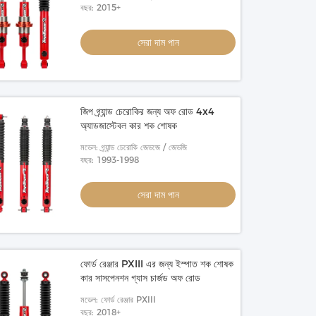
বছর: 2015+
সেরা দাম পান
জিপ গ্র্যান্ড চেরোকির জন্য অফ রোড 4x4
অ্যাডজাস্টেবল কার শক শোষক
মডেল: গ্র্যান্ড চেরোকি জেডজে / জেডজি
বছর: 1993-1998
সেরা দাম পান
ফোর্ড রেঞ্জার PXIII এর জন্য ইস্পাত শক শোষক
কার সাসপেনশন গ্যাস চার্জড অফ রোড
মডেল: ফোর্ড রেঞ্জার PXIII
 জন্য জিপ রেংলার সামঞ্জস্যযোগ্য শক শোষক
46mm বোর 4WD শক শোষক
বছর: 2018+