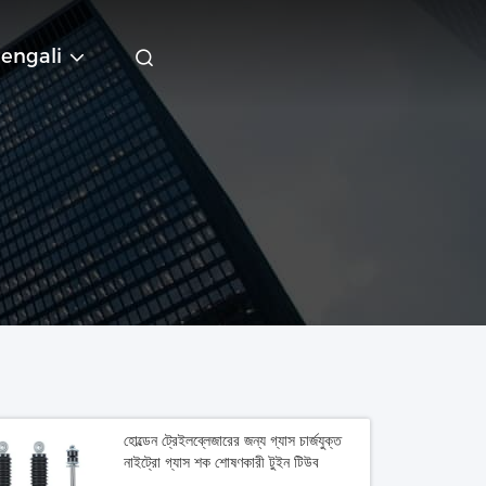
engali
হোল্ডেন ট্রেইলব্লেজারের জন্য গ্যাস চার্জযুক্ত
নাইট্রো গ্যাস শক শোষণকারী টুইন টিউব