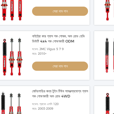
সেরা দাম পান
েরা দাম পান
সেরা দাম পান
নাইট্রো কার গ্যাস শক শোষক, অফ রোড হেভি
ডিউটি ​​4x4 শক শোষণকারী ODM
মডেল: JMC Vigus 5 7 9
বছর: 2010+
সেরা দাম পান
মোটরগাড়ির জন্য টুইন টিউব সামঞ্জস্যযোগ্য গ্যাস
শক শোষণকারী অফ রোড 4WD
মডেল: প্রাডো এলসি 120
বছর: 2003-2009