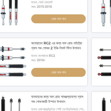
মডেল: ফোর্ড এভারেস্ট
বছর: 2015-2018
সেরা দাম পান
কলোরাডো RG2 এর জন্য অফ রোড নাইট্রো
গ্যাস শক শোষক 2 ইঞ্চি লিফট স্টিল উপাদান
মডেল: কলোরাডো RG2
বছর: 2016+
সেরা দাম পান
যানবাহনের জন্য অফ রোড সামঞ্জস্যযোগ্য গ্যাস
শক শোষণকারী ইস্পাত উপাদান
মডেল: চ্যালেঞ্জার/মন্টেরো স্পোর্ট কেএইচ/পাজেরো স্পোর্ট/